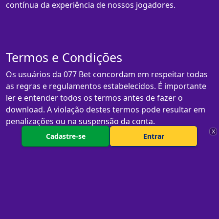
contínua da experiência de nossos jogadores.
Termos e Condições
Os usuários da 077 Bet concordam em respeitar todas
as regras e regulamentos estabelecidos. É importante
ler e entender todos os termos antes de fazer o
download. A violação destes termos pode resultar em
penalizações ou na suspensão da conta.
X
Cadastre-se
Entrar