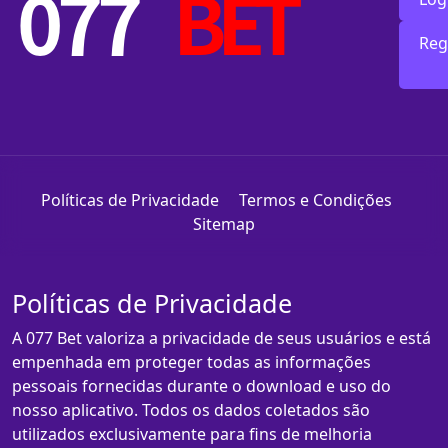
Reg
Políticas de Privacidade
Termos e Condições
Sitemap
Políticas de Privacidade
A 077 Bet valoriza a privacidade de seus usuários e está
empenhada em proteger todas as informações
pessoais fornecidas durante o download e uso do
nosso aplicativo. Todos os dados coletados são
utilizados exclusivamente para fins de melhoria