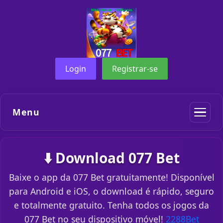
Login
Registrar-se
Menu
⬇️ Download 077 Bet
Baixe o app da 077 Bet gratuitamente! Disponível
para Android e iOS, o download é rápido, seguro
e totalmente gratuito. Tenha todos os jogos da
077 Bet no seu dispositivo móvel!
2288Bet