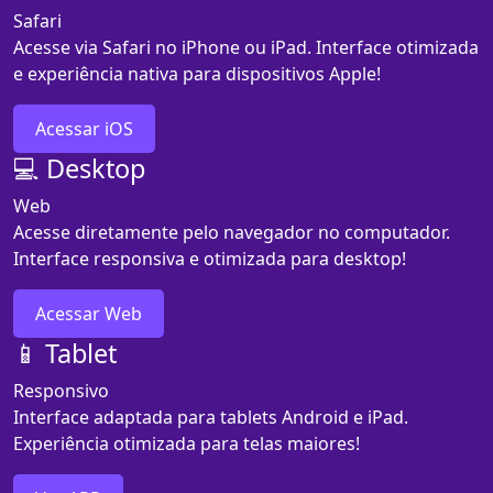
Safari
Acesse via Safari no iPhone ou iPad. Interface otimizada
e experiência nativa para dispositivos Apple!
Acessar iOS
💻 Desktop
Web
Acesse diretamente pelo navegador no computador.
Interface responsiva e otimizada para desktop!
Acessar Web
📱 Tablet
Responsivo
Interface adaptada para tablets Android e iPad.
Experiência otimizada para telas maiores!