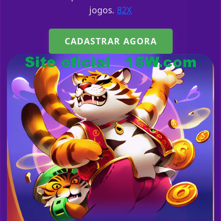
jogos.
82X
CADASTRAR AGORA