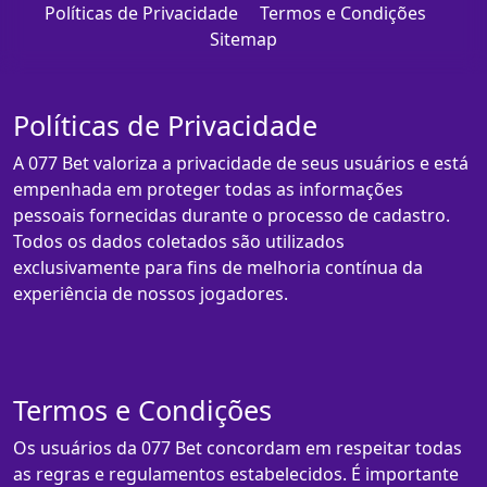
Políticas de Privacidade
Termos e Condições
Sitemap
Políticas de Privacidade
A 077 Bet valoriza a privacidade de seus usuários e está
empenhada em proteger todas as informações
pessoais fornecidas durante o processo de cadastro.
Todos os dados coletados são utilizados
exclusivamente para fins de melhoria contínua da
experiência de nossos jogadores.
Termos e Condições
Os usuários da 077 Bet concordam em respeitar todas
as regras e regulamentos estabelecidos. É importante