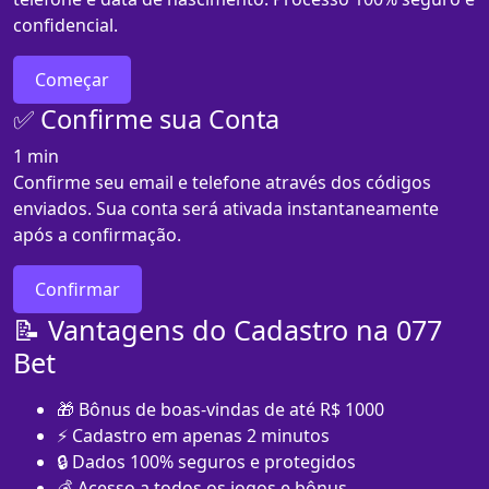
confidencial.
Começar
✅ Confirme sua Conta
1 min
Confirme seu email e telefone através dos códigos
enviados. Sua conta será ativada instantaneamente
após a confirmação.
Confirmar
📝 Vantagens do Cadastro na 077
Bet
🎁 Bônus de boas-vindas de até R$ 1000
⚡ Cadastro em apenas 2 minutos
🔒 Dados 100% seguros e protegidos
💰 Acesso a todos os jogos e bônus