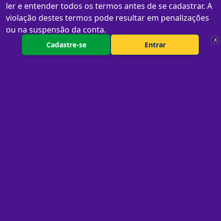
ler e entender todos os termos antes de se cadastrar. A
violação destes termos pode resultar em penalizações
ou na suspensão da conta.
X
Cadastre-se
Entrar